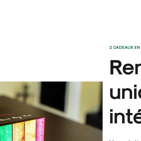
2 CADEAUX EN 
Re
uni
int