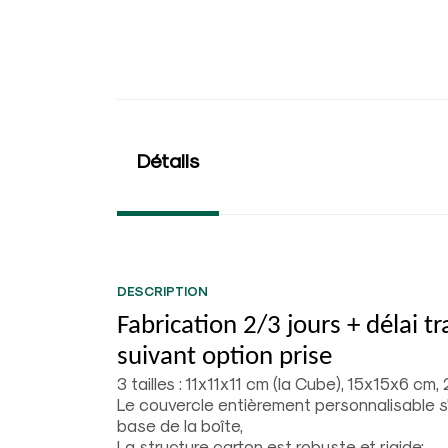
Détails
DESCRIPTION
Fabrication 2/3 jours + délai t
suivant option prise
3 tailles : 11x11x11 cm (la Cube), 15x15x6 c
Le couvercle entièrement personnalisable s
base de la boîte,
La structure carton est robuste et rigide;