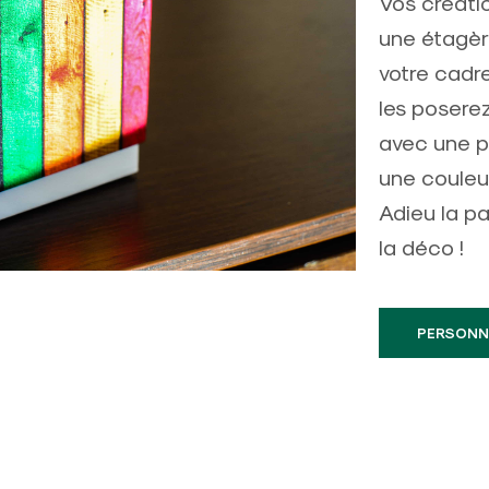
Vos créati
une étagèr
votre cadre
les poserez
avec une p
une couleu
Adieu la pa
la déco !
PERSONN