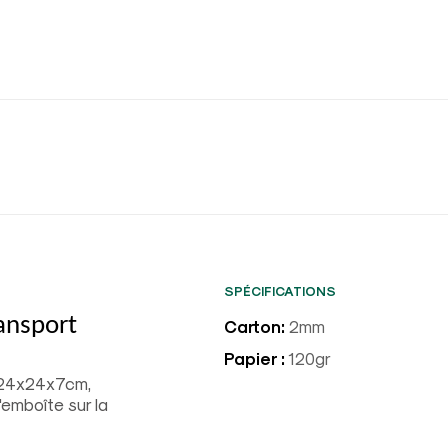
SPÉCIFICATIONS
ransport
Carton:
2mm
Papier :
120gr
m, 24x24x7cm,
'emboîte sur la