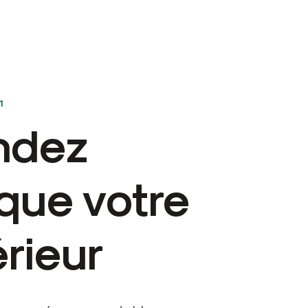
1
ndez
que votre
érieur