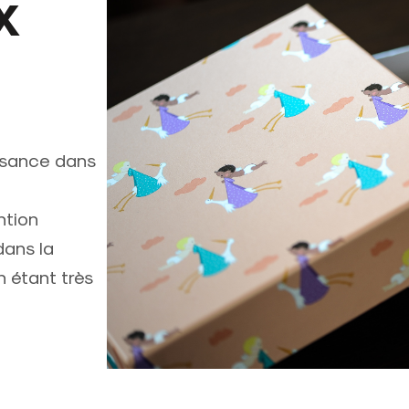
x
ssance dans
ntion
dans la
n étant très