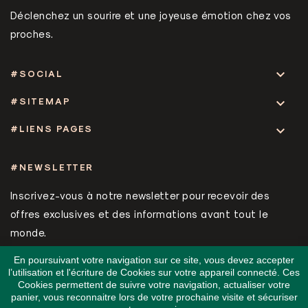
Déclenchez un sourire et une joyeuse émotion chez vos
proches.

#SOCIAL
#SITEMAP

#LIENS PAGES

#NEWSLETTER
Inscrivez-vous à notre newsletter pour recevoir des
offres exclusives et des informations avant tout le
monde.
En poursuivant votre navigation sur ce site, vous devez accepter
l’utilisation et l'écriture de Cookies sur votre appareil connecté. Ces
Cookies permettent de suivre votre navigation, actualiser votre
panier, vous reconnaitre lors de votre prochaine visite et sécuriser