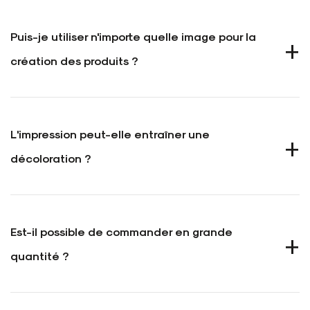
PRIX
INSCRIPTION, COMMANDE
Puis-je utiliser n'importe quelle image pour la
LIVRAISON
création des produits ?
RETOURS
PAIEMENTS
L'impression peut-elle entraîner une
décoloration ?
Est-il possible de commander en grande
quantité ?